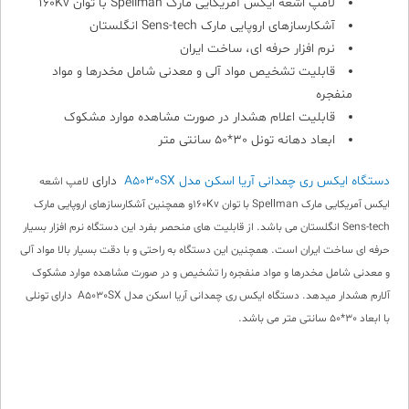
لامپ اشعه ایکس آمریکایی مارک Spellman با توان 160Kv
آشکارسازهای اروپایی مارک Sens-tech انگلستان
نرم افزار حرفه ای، ساخت ایران
قابلیت تشخیص مواد آلی و معدنی شامل مخدرها و مواد
منفجره
قابلیت اعلام هشدار در صورت مشاهده موارد مشکوک
ابعاد دهانه تونل 30*50 سانتی متر
دستگاه ایکس ری چمدانی آریا اسکن مدل A5030SX
دارای
لامپ اشعه
ایکس آمریکایی مارک Spellman با توان 160Kvو همچنین
آشکارسازهای اروپایی مارک
Sens-tech انگلستان می باشد. از قابلیت های منحصر بفرد این دستگاه نرم افزار بسیار
حرفه ای ساخت ایران است. همچنین این دستگاه به راحتی و با دقت بسیار بالا مواد آلی
و معدنی شامل مخدرها و مواد منفجره را تشخیص و در صورت مشاهده موارد مشکوک
آلارم هشدار میدهد. دستگاه ایکس ری چمدانی آریا اسکن مدل A5030SX دارای تونلی
با ابعاد 30*50 سانتی متر می باشد.