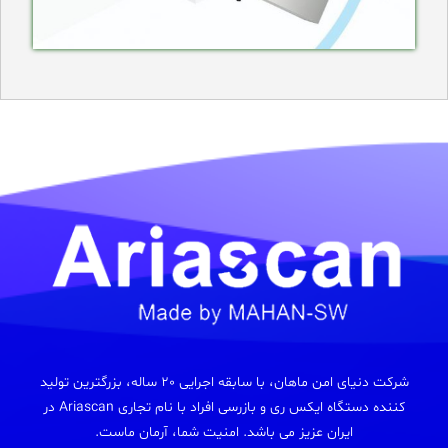
شرکت دنیای امن ماهان، با سابقه اجرایی 20 ساله، بزرگترین تولید
کننده دستگاه ایکس ری و بازرسی افراد با نام تجاری Ariascan در
ایران عزیز می باشد. امنیت شما، آرمان ماست.