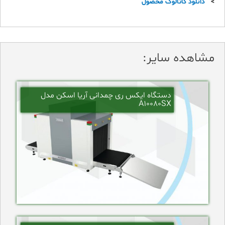
>
دانلود کاتالوگ محصول
مشاهده سایر:
دستگاه ایکس ری چمدانی آریا اسکن مدل
A10080SX