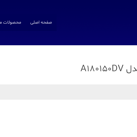
صفحه اصلی
محصولات ما
A180
د