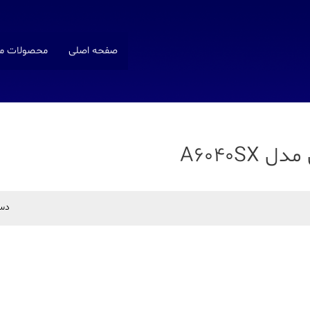
صفحه اصلی
محصولات ما
A6040S
دس