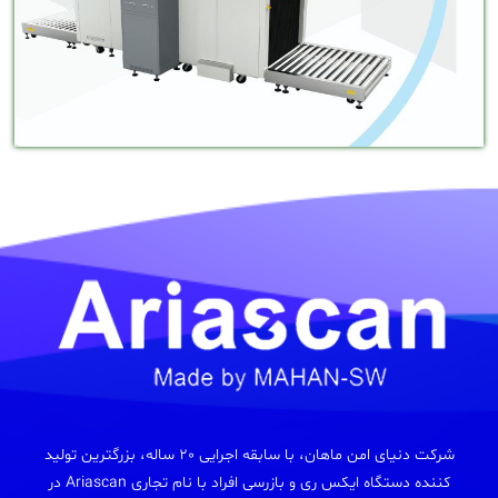
شرکت دنیای امن ماهان، با سابقه اجرایی 20 ساله، بزرگترین تولید
کننده دستگاه ایکس ری و بازرسی افراد با نام تجاری Ariascan در