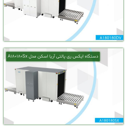
دستگاه ایکس ری پالتی آریا اسکن مدل A180180Sx