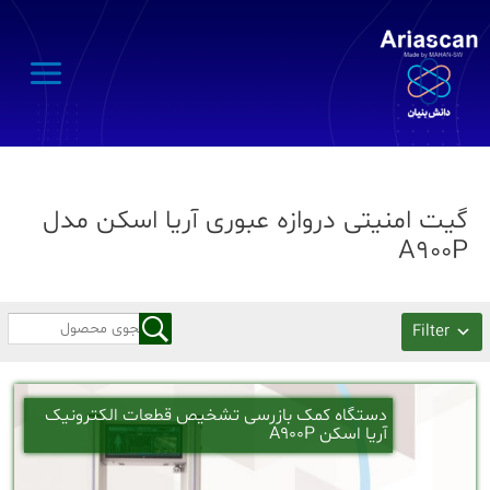
Main
Menu
گیت امنیتی دروازه عبوری آریا اسکن مدل
A900P
Filter
دستگاه کمک بازرسی تشخیص قطعات الکترونیک
آریا اسکن A900P