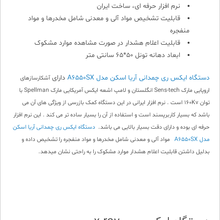
نرم افزار حرفه ای، ساخت ایران
قابلیت تشخیص مواد آلی و معدنی شامل مخدرها و مواد
منفجره
قابلیت اعلام هشدار در صورت مشاهده موارد مشکوک
ابعاد دهانه تونل 50*65 سانتی متر
دستگاه ایکس ری چمدانی آریا اسکن مدل A6550SX
دارای
آشکارسازهای
اروپایی مارک Sens-tech انگلستان و
لامپ اشعه ایکس آمریکایی مارک Spellman با
توان 160Kv است . نرم افزار ایرانی در این دستگاه کمک بازرسی از ویژگی های آن می
باشد که بسیار کاربرپسند است و استفاده از آن را بسیار ساده تر می کند . این نرم افزار
حرفه ای بوده و دارای دقت بسیار بالایی می باشد.
دستگاه ایکس ری چمدانی آریا اسکن
مدل A6550SX
مواد آلی و معدنی شامل مخدرها و مواد منفجره را تشخیص داده و
بدلیل داشتن قابلیت اعلام هشدار موارد مشکوک را به راحتی نشان میدهد.