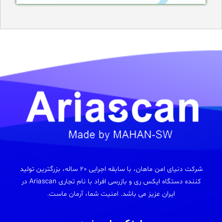
شرکت دنیای امن ماهان، با سابقه اجرایی 20 ساله، بزرگترین تولید
کننده دستگاه ایکس ری و بازرسی افراد با نام تجاری Ariascan در
ایران عزیز می باشد. امنیت شما، آرمان ماست.