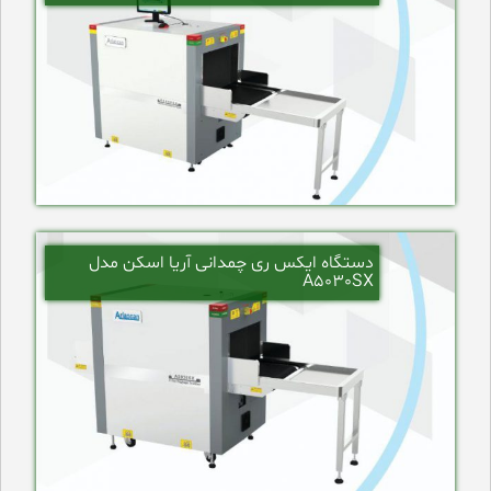
دستگاه ایکس ری چمدانی آریا اسکن مدل
A5030SX