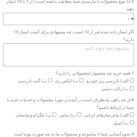
5-آیا تنوع محصولات با نیازمندی شما مطابقت داشته است؟ از 1 تا 10 امتیاز
دهید.
اگر امتیاز داده شده غیر از 10 است، چه پیشنهادی برای کسب امتیاز 10
دارید؟
7-قصد خرید چه محصول/محصولاتی را دارید؟
الف) بازرسی زیر خودرو
ب) ایکس ری
پ) گیت بازرسی
ت) راکت دستی
8-از چه راهی مدنظرتان است در آینده در مورد محصولات و خدمات جدید با
شما در ارتباط باشیم؟
الف) پیام‌رسان‌های ایرانی
ب) تماس
پ) تلگرام و واتساپ
ت) ایمیل
9-نحوه آشنایی شما با مجموعه و محصولات ما به چه صورت بوده است