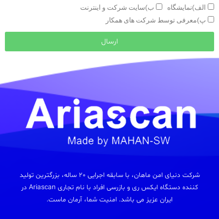
الف)نمایشگاه
ب)سایت شرکت و اینترنت
پ)معرفی توسط شرکت های همکار
ارسال
شرکت دنیای امن ماهان، با سابقه اجرایی 20 ساله، بزرگترین تولید
کننده دستگاه ایکس ری و بازرسی افراد با نام تجاری Ariascan در
ایران عزیز می باشد. امنیت شما، آرمان ماست.