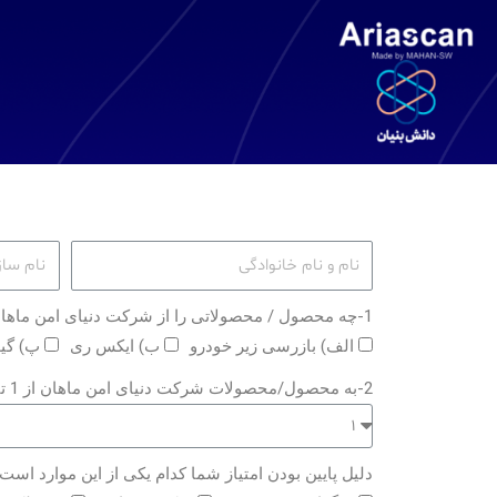
1-چه محصول / محصولاتی را از شرکت دنیای امن ماهان خریداری کردید ؟
الف) بازرسی زیر خودرو
ب) ایکس ری
پ) گی
2-به محصول/محصولات شرکت دنیای امن ماهان از 1 تا 10 امتیاز دهید.
دلیل پایین بودن امتیاز شما کدام یکی از این موارد است