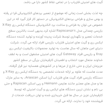
گیت های امنیتی فلزیاب را در تمامی نقاط کشور دارا می باشد.
چه لذت بخش است زمانی که موضوع از تعمیر بردهای الکترونیکی فرا تر رفته
و بومی سازی و طراحی بردهای الکترونیکی در دستور کار قرار گیرد که در این
خصوص می توان به طراحی و ساخت برد الکترونیکی دستگاه ایکس ری X-Ray
بازرسی چمدانی مدل Rapiscan528 اشاره کرد.بدیهی است بالاترین سطح
خدمات تعمیر و نگهداری توسط شرکت پدیده آورنده و تولید کننده دستگاه
ایکس ری و گیت های امنیتی فلزیاب بازرسی افراد ارائه می گردد، شرکت
دنیای امن ماهان که سال هاست به تولید محصولات باکیفیت ایکس ری
Xray و بازرسی افراد Gateway گیت های امنیتی مشغول است و به لطف
خداوند متعال مورد انتخاب و اطمینان کارفرمایان بزرگی در سطح کشور
عزیزمان ایران و حتی خارج از مرزها و در کشورهای همسایه نیز قرار گرفته،
مدت هاست که علاوه بر ارائه خدمات تخصصی به دستگاه ایکس ری X-Ray و
دستگاه بازرسی افراد گیت های فلزیاب آریا اسکن Ariascan، به سایر مارک
ها و مدل های معتبر مانند هایمن Heimann و رپی اسکن Rapiscan و حتی
بی نام و نشان ترین دستگاه های ایکس ری و گیت امنیتی که توسط
کارفرمایان عزیز در سال ها قبل خریداری شده و توان دریافت خدمات از
فروشنده خود را ندارند، ارائه می گردد.