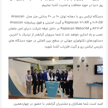
روز دنیا در حوزه حفاظت و امنیت آشنا نماییم.
دستگاه ایکس ری با دهانه تونل 60 در 40 سانتی متر مدل Ariascan
6040SX و Rapiscan 620XR و گیت امنیتی و فوق پیشرفته Ariascan
A330P و Rapiscan Metor6M در داخل غرفه شرکت دنیای امن ماهان
نصب و راه اندازی خواهد شد تا شما سروران گرانقدر از نزدیک با آخرین
دستاوردهای تکنولوژی جهانی در سطح بین المللی در حوزه دستگاه های
بازرسی ایکس ری و گیت فلزیاب آشنا شوید.
امید است شما همکاران و مشتریان گرانقدر با حضور در چهاردهمین